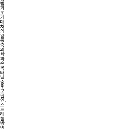
목
허리
의
왕
통
무릎
증
의
학
과
어깨
손
목
터
널
스포츠손상
증
후
군
도수재활치료
원
인,
스
트
레
칭
방
법