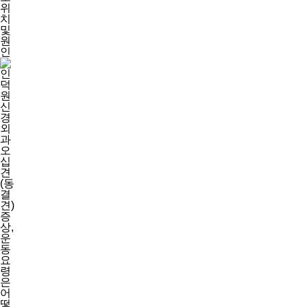
삼성샘물마취통증의학과는
위
치
결과에서 차이를 만듭니다.
및
원
인
1
2
3
4
5
6
7
8
9
1
1