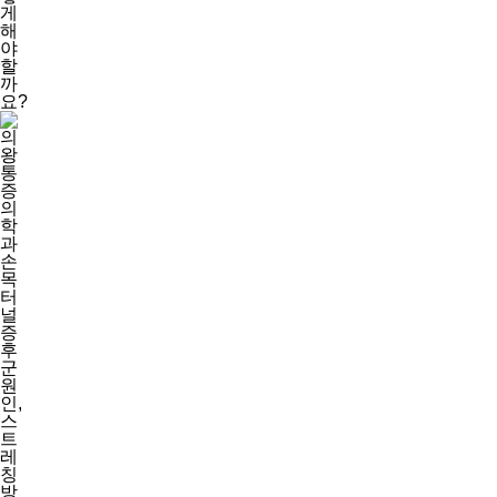
7
게
8
해
9
야
5
할
6
까
3
요?
2
4
7
9
1
9
day