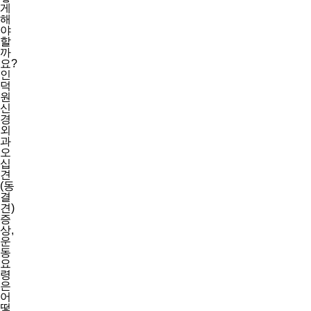
9
8
7
6
5
5
4
인
3
덕
2
원
year
신
1
경
2
외
3
과
4
오
5
십
6
견
7
(동
8
결
9
견)
1
증
5
상,
9
운
1
동
2
요
3
령
4
은
5
어
6
떻