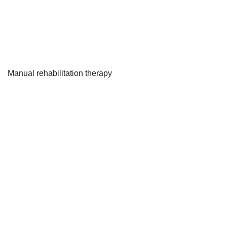
Manual rehabilitation therapy
삼성샘물마취통증의학과
삼성샘물은 대학병원과의 협진, 협력 관계 구축으로