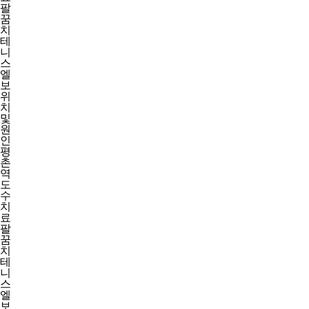
하루동안 보지 않기
클릭하면 오늘하루 OFF
“비수술 통증 치료에 진심을 담아”
한 자리에서 진료해 온 15년의 시간
언제든 아프고 힘들 때 찾으실 수 있도록
늘 같은 자리에서 온 마음을 다해
평
공감 진료합니다.
촌
통증(痛症)의 바른
역
도
이해와 최선의 치료,
수
치
료
환자 중심의 정직하고 올곧은
팔
꿈
진료를 실천합니다.
치
“체계적인 비수술 척추·관절
테
니
통증 치료 특화병원”
스
엘
보