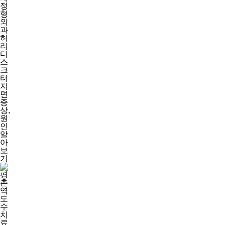
정
형
외
과
허
리
디
스
크
터
지
면
증
상,
원
인
알
아
보
기