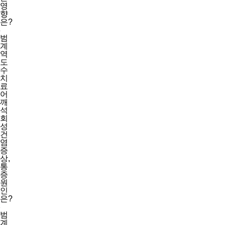
영
향
은?
범
계
역
도
수
치
료
어
깨
석
회
성
건
염
증
상,
통
증
원
인
은?
범
계