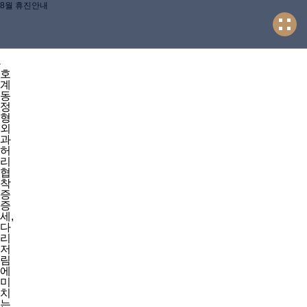
8월 휴진안내
호
0
계
동
정
형
외
과
허
리
협
착
증
증
세,
다
리
저
림
에
미
치
는