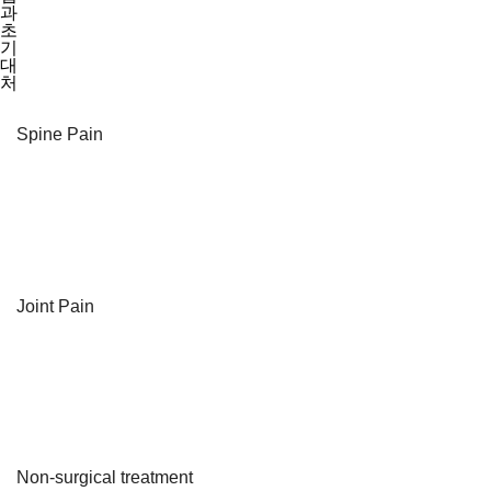
과
초
기
대
처
Spine Pain
Joint Pain
Non-surgical treatment